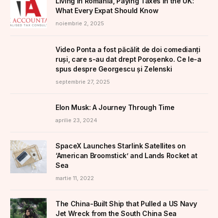
Living in Romania, Paying Taxes in the UK:
What Every Expat Should Know
noiembrie 2, 2025
Video Ponta a fost păcălit de doi comedianți
ruși, care s-au dat drept Poroșenko. Ce le-a
spus despre Georgescu și Zelenski
septembrie 27, 2025
Elon Musk: A Journey Through Time
aprilie 23, 2024
SpaceX Launches Starlink Satellites on
‘American Broomstick’ and Lands Rocket at
Sea
martie 11, 2022
The China-Built Ship that Pulled a US Navy
Jet Wreck from the South China Sea