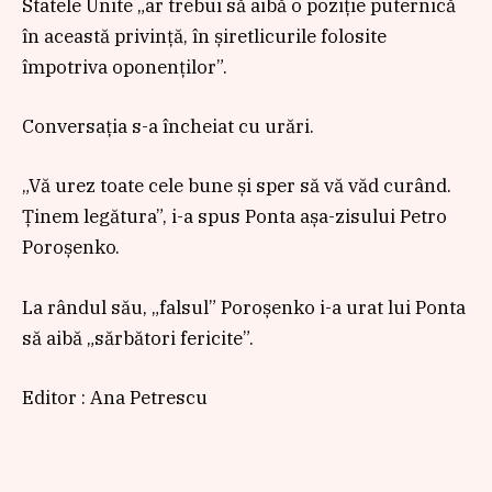
Statele Unite „ar trebui să aibă o poziție puternică
în această privință, în șiretlicurile folosite
împotriva oponenților”.
Conversația s-a încheiat cu urări.
„Vă urez toate cele bune și sper să vă văd curând.
Ținem legătura”, i-a spus Ponta așa-zisului Petro
Poroșenko.
La rândul său, „falsul” Poroșenko i-a urat lui Ponta
să aibă „sărbători fericite”.
Editor : Ana Petrescu