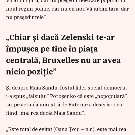
Vă iubim țara, dar nu președintele.Este popular cu
noul regim politic, dar nu cu noi. Vă iubim țara, dar
nu președintele”.
„Chiar și dacă Zelenski te-ar
împușca pe tine în piața
centrală, Bruxelles nu ar avea
nicio poziție”
Și despre Maia Sandu, fostul lider social-democrat
i-a spus „falsului” Poroșenko că este „nepopulară”,
iar pe actuala ministră de Externe a descris-o ca
fiind „mai rea decât Maia Sandu”.
„Este total de evitat (Oana Țoiu – n.r.), este mai rea