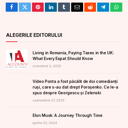
Facebook
Twitter
Pinterest
LinkedIn
Tumblr
Email
Reddit
Telegram
What
ALEGERILE EDITORULUI
Living in Romania, Paying Taxes in the UK:
What Every Expat Should Know
noiembrie 2, 2025
Video Ponta a fost păcălit de doi comedianți
ruși, care s-au dat drept Poroșenko. Ce le-a
spus despre Georgescu și Zelenski
septembrie 27, 2025
Elon Musk: A Journey Through Time
aprilie 23, 2024