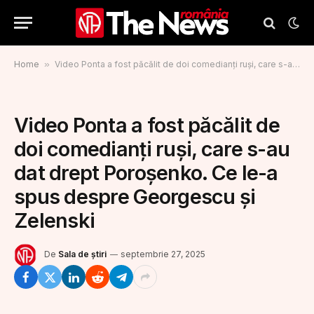
Home
»
Video Ponta a fost păcălit de doi comedianți ruși, care s-au dat drept Poroșenko. Ce le-a spus despre Georgescu și Zelenski
Video Ponta a fost păcălit de
doi comedianți ruși, care s-au
dat drept Poroșenko. Ce le-a
spus despre Georgescu și
Zelenski
De
Sala de știri
septembrie 27, 2025