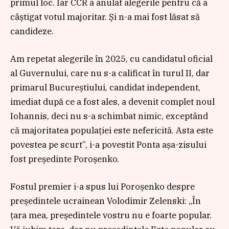
primul loc. Iar CCR a anulat alegerile pentru că a
câștigat votul majoritar. Și n-a mai fost lăsat să
candideze.
Am repetat alegerile în 2025, cu candidatul oficial
al Guvernului, care nu s-a calificat în turul II, dar
primarul Bucureștiului, candidat independent,
imediat după ce a fost ales, a devenit complet noul
Iohannis, deci nu s-a schimbat nimic, exceptând
că majoritatea populației este nefericită. Asta este
povestea pe scurt”, i-a povestit Ponta așa-zisului
fost președinte Poroșenko.
Fostul premier i-a spus lui Poroșenko despre
președintele ucrainean Volodimir Zelenski: „În
țara mea, președintele vostru nu e foarte popular.