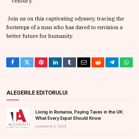
Facebook
Twitter
Pinterest
LinkedIn
Tumblr
Email
Reddit
Telegram
What
ALEGERILE EDITORULUI
Living in Romania, Paying Taxes in the UK:
What Every Expat Should Know
noiembrie 2, 2025
Video Ponta a fost păcălit de doi comedianți
ruși, care s-au dat drept Poroșenko. Ce le-a
spus despre Georgescu și Zelenski
septembrie 27, 2025