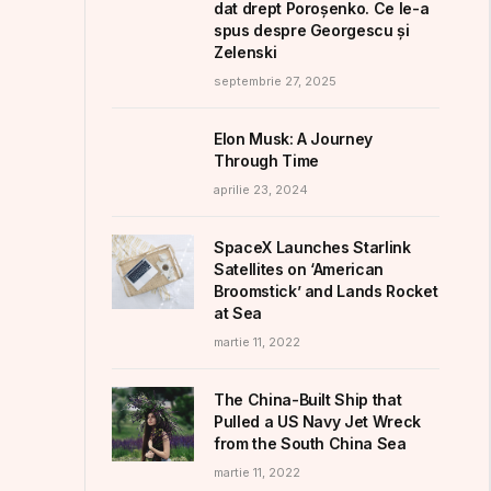
dat drept Poroșenko. Ce le-a
spus despre Georgescu și
Zelenski
septembrie 27, 2025
Elon Musk: A Journey
Through Time
aprilie 23, 2024
SpaceX Launches Starlink
Satellites on ‘American
Broomstick’ and Lands Rocket
at Sea
martie 11, 2022
The China-Built Ship that
Pulled a US Navy Jet Wreck
from the South China Sea
martie 11, 2022