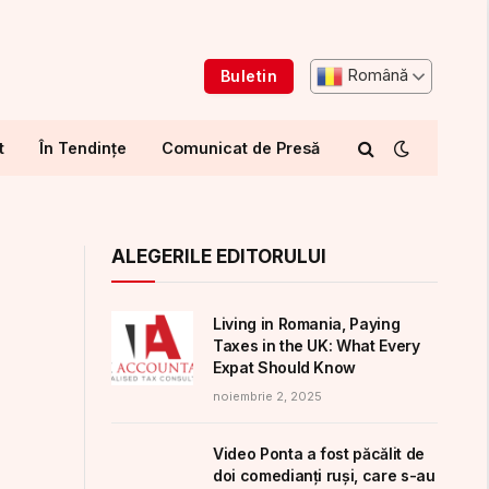
Română
Buletin
t
În Tendințe
Comunicat de Presă
ALEGERILE EDITORULUI
Living in Romania, Paying
Taxes in the UK: What Every
Expat Should Know
noiembrie 2, 2025
Video Ponta a fost păcălit de
doi comedianți ruși, care s-au